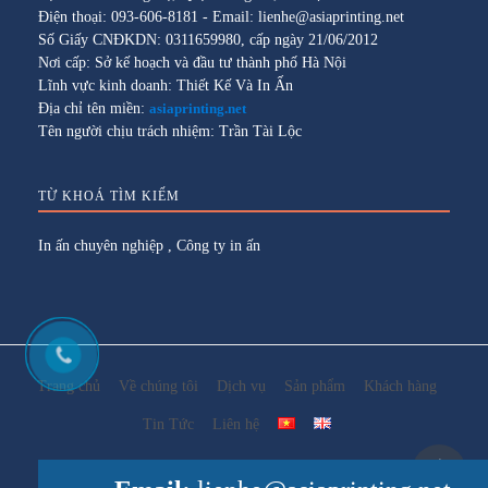
Điện thoại: 093-606-8181 - Email: lienhe@asiaprinting.net
Số Giấy CNĐKDN: 0311659980, cấp ngày 21/06/2012
Nơi cấp: Sở kế hoạch và đầu tư thành phố Hà Nội
Lĩnh vực kinh doanh: Thiết Kế Và In Ấn
Địa chỉ tên miền:
asiaprinting.net
Tên người chịu trách nhiệm: Trần Tài Lộc
TỪ KHOÁ TÌM KIẾM
In ấn chuyên nghiệp
,
Công ty in ấn
Trang chủ
Về chúng tôi
Dịch vụ
Sản phẩm
Khách hàng
Tin Tức
Liên hệ
Design By
Asiaprinting
Xem phiên bản đầy đủ