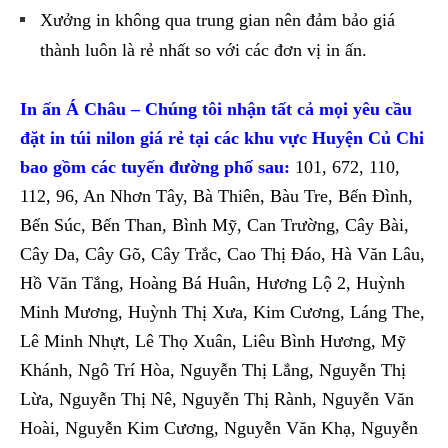
Xưởng in không qua trung gian nên đảm bảo giá
thành luôn là rẻ nhất so với các đơn vị in ấn.
In ấn Á Châu – Chúng tôi nhận tất cả mọi yêu cầu
đặt in túi nilon giá rẻ tại các khu vực Huyện Củ Chi
bao gồm các tuyến đường phố sau:
101, 672, 110,
112, 96, An Nhơn Tây, Bà Thiên, Bàu Tre, Bến Đình,
Bến Súc, Bến Than, Bình Mỹ, Can Trường, Cây Bài,
Cây Da, Cây Gõ, Cây Trắc, Cao Thị Đáo, Hà Văn Lâu,
Hồ Văn Tắng, Hoàng Bá Huân, Hương Lộ 2, Huỳnh
Minh Mương, Huỳnh Thị Xưa, Kim Cương, Láng The,
Lê Minh Nhựt, Lê Thọ Xuân, Liêu Bình Hương, Mỹ
Khánh, Ngô Trí Hòa, Nguyễn Thị Lắng, Nguyễn Thị
Lừa, Nguyễn Thị Nê, Nguyễn Thị Rành, Nguyễn Văn
Hoài, Nguyễn Kim Cương, Nguyễn Văn Khạ, Nguyễn